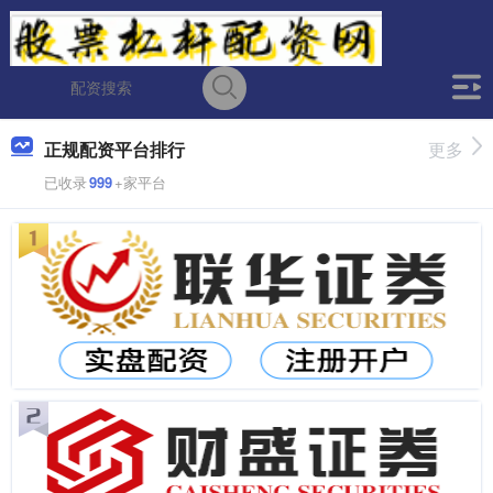
正规配资平台排行
更多
已收录
999
+家平台