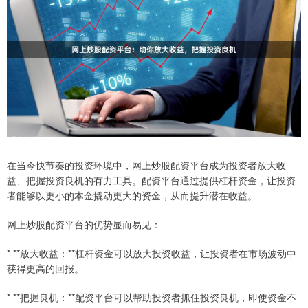
在当今快节奏的投资环境中，网上炒股配资平台成为投资者放大收
益、把握投资良机的有力工具。配资平台通过提供杠杆资金，让投资
者能够以更小的本金撬动更大的资金，从而提升潜在收益。
网上炒股配资平台的优势显而易见：
* **放大收益：**杠杆资金可以放大投资收益，让投资者在市场波动中
获得更高的回报。
* **把握良机：**配资平台可以帮助投资者抓住投资良机，即使资金不