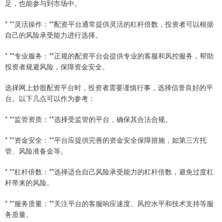
足，也能参与到市场中。
* **灵活操作：**配资平台通常提供灵活的杠杆倍数，投资者可以根据
自己的风险承受能力进行选择。
* **专业服务：**正规的配资平台会提供专业的客服和风控服务，帮助
投资者规避风险，保障资金安全。
选择网上炒股配资平台时，投资者需要谨慎行事，选择信誉良好的平
台。以下几点可以作为参考：
* **监管资质：**选择受监管的平台，确保其合法合规。
* **资金安全：**平台应提供完善的资金安全保障措施，如第三方托
管、风险准备金等。
* **杠杆倍数：**选择适合自己风险承受能力的杠杆倍数，避免过度杠
杆带来的风险。
* **服务质量：**关注平台的客服响应速度、风控水平和技术支持等服
务质量。