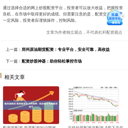
通过选择合适的网上炒股配资平台，投资者可以放大收益，把握投资
良机，在市场中取得更好的成绩。但需要注意的是，配资交易也伴随
一定风险，投资者应谨慎操作，控制风险。
文章为作者独立观点，不代表杠杆配资观点
上一篇：
郑州原油期货配资：专业平台，安全可靠，高收益
下一篇：
配资炒股神器：助你轻松掌控市场
相关文章
配资股配资 股票配资知识网推
在线炒股配资选配资 A股下半年