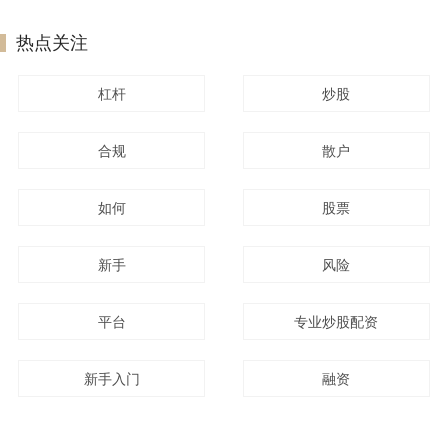
热点关注
杠杆
炒股
合规
散户
如何
股票
新手
风险
平台
专业炒股配资
新手入门
融资