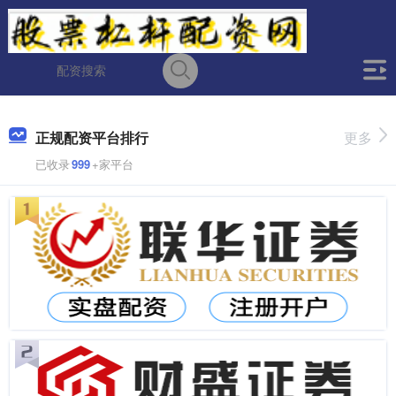
正规配资平台排行
更多
已收录
999
+家平台