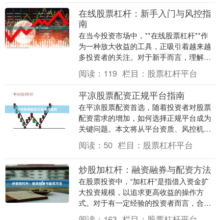
在线股票杠杆：新手入门与风控指
南
在当今投资市场中，**在线股票杠杆**作
为一种放大收益的工具，正吸引着越来越
多投资者的关注。对于新手而言，理解其
运作机制并掌握风险控制方法，是避免重
阅读：
119
栏目：
股票杠杆平台
大亏损的关键....
平凉股票配资正规平台指南
在平凉股票配资首选，随着投资者对股票
配资需求的增加，如何选择正规平台成为
关键问题。本文将从平台资质、风控机
制、费用透明度和用户口碑四个维度，为
阅读：
50
栏目：
股票杠杆平台
您提供一份实用的配....
炒股加杠杆：融资融券与配资方法
在股票投资中，“加杠杆”是指借入资金扩
大投资规模，以追求更高收益的操作方
式。对于有一定经验的投资者而言，合理
使用杠杆可以放大盈利专业炒股配资，但
阅读：
163
栏目：
股票杠杆平台