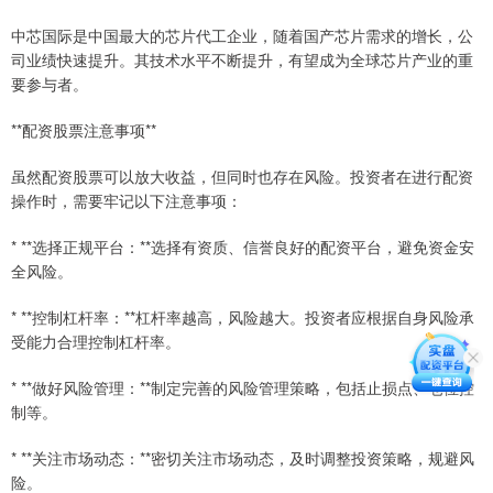
中芯国际是中国最大的芯片代工企业，随着国产芯片需求的增长，公
司业绩快速提升。其技术水平不断提升，有望成为全球芯片产业的重
要参与者。
**配资股票注意事项**
虽然配资股票可以放大收益，但同时也存在风险。投资者在进行配资
操作时，需要牢记以下注意事项：
* **选择正规平台：**选择有资质、信誉良好的配资平台，避免资金安
全风险。
* **控制杠杆率：**杠杆率越高，风险越大。投资者应根据自身风险承
受能力合理控制杠杆率。
* **做好风险管理：**制定完善的风险管理策略，包括止损点、仓位控
制等。
* **关注市场动态：**密切关注市场动态，及时调整投资策略，规避风
险。