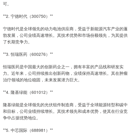
可。
**2. 宁德时代（300750）**
宁德时代是全球领先的动力电池供应商，受益于新能源汽车产业的蓬
勃发展，公司业绩高速增长。其技术优势和市场份额领先，为其提供
了长期竞争力。
**3. 恒瑞医药（600276）**
恒瑞医药是中国最大的创新药企之一，拥有丰富的产品线和研发实
力。近年来，公司持续推出创新药物，业绩保持高速增长。其在肿瘤
治疗领域的地位稳固，未来发展潜力巨大。
**4. 隆基绿能（601012）**
隆基绿能是全球领先的光伏组件制造商，受益于全球能源转型和碳中
和目标，公司业绩持续增长。其技术领先和成本优势，使其在行业竞
争中占据优势地位。
**5. 中芯国际（688981）**