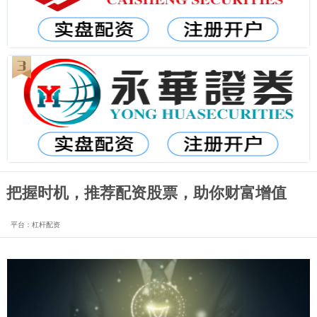
把握时机，推荐配资股票，助你财富增值
平台：杠杆配资