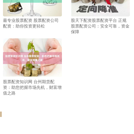
最专业股票配资 股票配资公司
股天下配资股票配资平台 正规
配资：助你投资更轻松
股票配资公司：安全可靠，资金
保障
股票配资知识网 台州期货配
资：助您把握市场先机，财富增
值之路