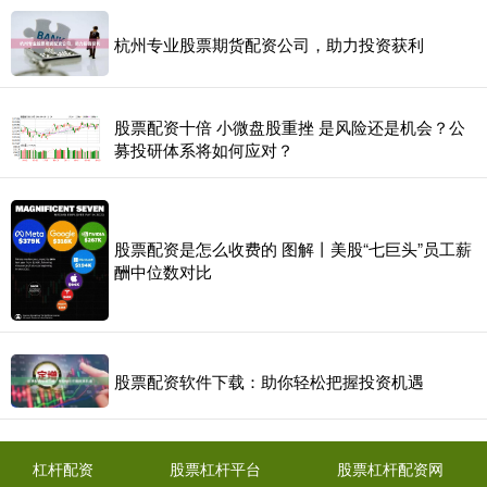
杭州专业股票期货配资公司，助力投资获利
股票配资十倍 小微盘股重挫 是风险还是机会？公
募投研体系将如何应对？
股票配资是怎么收费的 图解丨美股“七巨头”员工薪
酬中位数对比
股票配资软件下载：助你轻松把握投资机遇
杠杆配资
股票杠杆平台
股票杠杆配资网