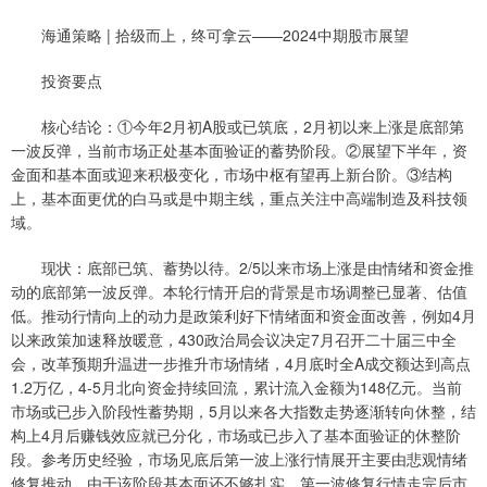
海通策略 | 拾级而上，终可拿云——2024中期股市展望
投资要点
核心结论：①今年2月初A股或已筑底，2月初以来上涨是底部第
一波反弹，当前市场正处基本面验证的蓄势阶段。②展望下半年，资
金面和基本面或迎来积极变化，市场中枢有望再上新台阶。③结构
上，基本面更优的白马或是中期主线，重点关注中高端制造及科技领
域。
现状：底部已筑、蓄势以待。2/5以来市场上涨是由情绪和资金推
动的底部第一波反弹。本轮行情开启的背景是市场调整已显著、估值
低。推动行情向上的动力是政策利好下情绪面和资金面改善，例如4月
以来政策加速释放暖意，430政治局会议决定7月召开二十届三中全
会，改革预期升温进一步推升市场情绪，4月底时全A成交额达到高点
1.2万亿，4-5月北向资金持续回流，累计流入金额为148亿元。当前
市场或已步入阶段性蓄势期，5月以来各大指数走势逐渐转向休整，结
构上4月后赚钱效应就已分化，市场或已步入了基本面验证的休整阶
段。参考历史经验，市场见底后第一波上涨行情展开主要由悲观情绪
修复推动，由于该阶段基本面还不够扎实，第一波修复行情走完后市