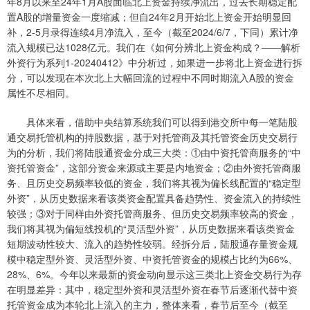
年8月以来至24年1月A股面临北上资金持续净流出，过去长期稳定配
置A股的增量资金一度缩减；但自24年2月开始北上资金开始明显回
补，2-5月录得连续4月净流入，至今（截至2024/6/7，下同）累计净
流入规模已达1028亿元。我们在《如何分辨北上资金构成？——解析
外资行为系列1-20240412》中分析过，如果进一步将北上资金进行拆
分，可以发现在本次北上大幅回流的过程中不同时期流入A股的资金
属性不尽相同。
具体来看，借助中央结算系统我们可以得到港交所中每一笔陆股
通交易托管机构的持股数据，基于对托管商及其托管资金历史交易行
为的分析，我们将陆股通资金分成三大类：①由中资托管商服务的“中
资托管资金”，这部分资金来源或主要是内地资金；②由外资托管商服
务、且历史交易频率较低的资金，我们将其视为偏长线配置的“稳定型
外资”，从历史数据来看该类资金配置具备趋势性、资金流入的持续性
较强；③对于同样由外资托管商服务、但历史交易频率较高的资金，
我们将其视为偏短线投机的“灵活型外资”，从历史数据来看该类资金
短期波动性较大、流入的趋势性较弱。经拆分后，陆股通存量资金规
模中稳定型外资、灵活型外资、中资托管资金的规模占比约为66%、
28%、6%。今年以来最新的资金动向显示这三类北上资金交易行为存
在明显差异：其中，稳定型外资和灵活型外资在春节后逐渐代替中资
托管资金成为本轮北上流入的主力，整体来看，春节后至今（截至