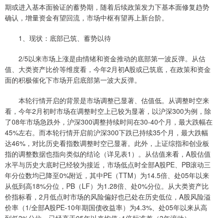
期或进入基本面验证的蓄势期，随着后续政策发力下基本面修复趋势
确认，增量资金有望回流，市场中枢有望再上新台阶。
1、现状：底部已筑、蓄势以待
2/5以来市场上涨是由情绪和资金推动的底部第一波反弹。从估
值、大类资产比价等维度看，今年2月初A股或已筑底，在政策和资金
面的积极催化下市场开启底部第一波大反弹。
本轮行情开启的背景是市场调整已显著、估值低。从调整时空来
看，今年2月初时市场在调整时空上已较为显著，以沪深300为例，除
了08年市场急跌外，沪深300调整持续时间在30-40个月，最大跌幅在
45%左右。而本轮行情开启前沪深300下跌已持续35个月，最大跌幅
达46%，对比历史看指数调整时空已显著。此外，上证综指和创业板
指的调整数据也指向类似的结论（详见表1）。从估值来看，A股估值
水平与历史大底时已经较为接近，市场低点时全部A股PE、PB滚动三
年分位数均已降至0%附近，其中PE（TTM）为14.5倍、处05年以来
从低到高18%分位，PB（LF）为1.28倍、处0%分位。从大类资产比
价指标看，2月低点时市场的风险偏好也已处在历史低位，A股风险溢
价率（1/全部A股PE-10年期国债收益率）为4.3%、处05年以来从高