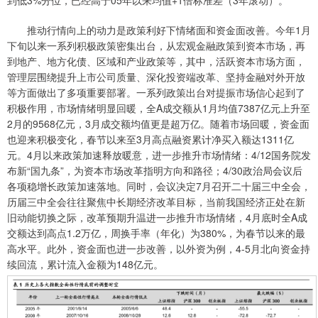
到低3%分位，已经高于05年以来均值+1倍标准差（3年滚动）。
推动行情向上的动力是政策利好下情绪面和资金面改善。今年1月
下旬以来一系列积极政策密集出台，从宏观金融政策到资本市场，再
到地产、地方化债、区域和产业政策等，其中，活跃资本市场方面，
管理层围绕提升上市公司质量、深化投资端改革、坚持金融对外开放
等方面做出了多项重要部署。一系列政策出台对提振市场信心起到了
积极作用，市场情绪明显回暖，全A成交额从1月均值7387亿元上升至
2月的9568亿元，3月成交额均值更是超万亿。随着市场回暖，资金面
也迎来积极变化，春节以来至3月高点融资累计净买入额达1311亿
元。4月以来政策加速释放暖意，进一步推升市场情绪：4/12国务院发
布新“国九条”，为资本市场改革指明方向和路径；4/30政治局会议后
各项稳增长政策加速落地。同时，会议决定7月召开二十届三中全会，
历届三中全会往往聚焦中长期经济改革目标，当前我国经济正处在新
旧动能切换之际，改革预期升温进一步推升市场情绪，4月底时全A成
交额达到高点1.2万亿，周换手率（年化）为380%，为春节以来的最
高水平。此外，资金面也进一步改善，以外资为例，4-5月北向资金持
续回流，累计流入金额为148亿元。