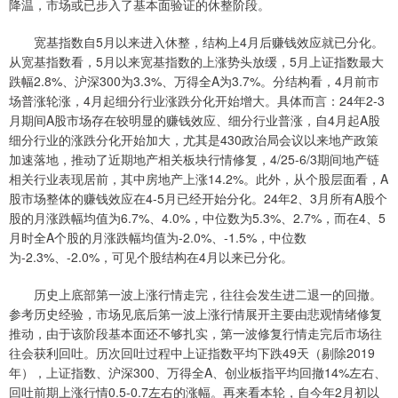
降温，市场或已步入了基本面验证的休整阶段。
宽基指数自5月以来进入休整，结构上4月后赚钱效应就已分化。
从宽基指数看，5月以来宽基指数的上涨势头放缓，5月上证指数最大
跌幅2.8%、沪深300为3.3%、万得全A为3.7%。分结构看，4月前市
场普涨轮涨，4月起细分行业涨跌分化开始增大。具体而言：24年2-3
月期间A股市场存在较明显的赚钱效应、细分行业普涨，自4月起A股
细分行业的涨跌分化开始加大，尤其是430政治局会议以来地产政策
加速落地，推动了近期地产相关板块行情修复，4/25-6/3期间地产链
相关行业表现居前，其中房地产上涨14.2%。此外，从个股层面看，A
股市场整体的赚钱效应在4-5月已经开始分化。24年2、3月所有A股个
股的月涨跌幅均值为6.7%、4.0%，中位数为5.3%、2.7%，而在4、5
月时全A个股的月涨跌幅均值为-2.0%、-1.5%，中位数
为-2.3%、-2.0%，可见个股结构在4月以来已分化。
历史上底部第一波上涨行情走完，往往会发生进二退一的回撤。
参考历史经验，市场见底后第一波上涨行情展开主要由悲观情绪修复
推动，由于该阶段基本面还不够扎实，第一波修复行情走完后市场往
往会获利回吐。历次回吐过程中上证指数平均下跌49天（剔除2019
年），上证指数、沪深300、万得全A、创业板指平均回撤14%左右、
回吐前期上涨行情0.5-0.7左右的涨幅。再来看本轮，自今年2月初以