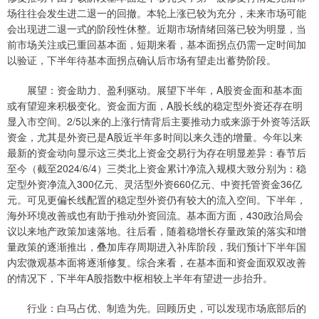
场往往会发生进二退一的回撤。本轮上涨已较为充分，未来市场可能
会出现进二退一式的阶段性休整。近期市场情绪回落已较为明显，当
前市场关注或已重回基本面，短期来看，基本面拐点仍需一定时间加
以验证，下半年待基本面拐点确认后市场有望走出蓄势阶段。
展望：资金助力、盈利驱动。展望下半年，A股资金面和基本面
或有望迎来积极变化。资金面方面，A股长线的稳定型外资还存在明
显入市空间。2/5以来的上涨行情背后主要推动力或来源于外资等活跃
资金，尤其是外资已是A股近半年多时间以来久违的增量。今年以来
最新的资金动向显示这三类北上资金交易行为存在明显差异：春节后
至今（截至2024/6/4）三类北上资金累计净流入规模大致分别为：稳
定型外资净流入300亿元、灵活型外资660亿元、中资托管资金36亿
元。可见更偏长线配置的稳定型外资仍有较大的流入空间。下半年，
海外环境改善或也有助于推动外资回流。基本面方面，430政治局会
议以来地产政策加速落地。往后看，随着稳增长存量政策的落实和增
量政策的逐渐推出，叠加库存周期进入补库阶段，我们预计下半年国
内宏微观基本面将逐渐修复。综合来看，在基本面和资金面双双改善
的情况下，下半年A股指数中枢相较上半年有望进一步抬升。
行业：白马占优、制造为先。回顾历史，可以发现市场底部后的