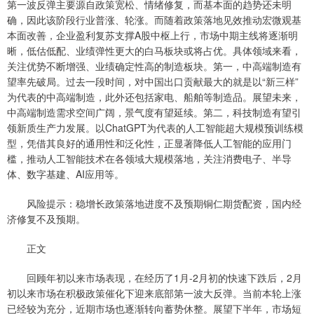
第一波反弹主要源自政策宽松、情绪修复，而基本面的趋势还未明
确，因此该阶段行业普涨、轮涨。而随着政策落地见效推动宏微观基
本面改善，企业盈利复苏支撑A股中枢上行，市场中期主线将逐渐明
晰，低估低配、业绩弹性更大的白马板块或将占优。具体领域来看，
关注优势不断增强、业绩确定性高的制造板块。第一，中高端制造有
望率先破局。过去一段时间，对中国出口贡献最大的就是以“新三样”
为代表的中高端制造，此外还包括家电、船舶等制造品。展望未来，
中高端制造需求空间广阔，景气度有望延续。第二，科技制造有望引
领新质生产力发展。以ChatGPT为代表的人工智能超大规模预训练模
型，凭借其良好的通用性和泛化性，正显著降低人工智能的应用门
槛，推动人工智能技术在各领域大规模落地，关注消费电子、半导
体、数字基建、AI应用等。
风险提示：稳增长政策落地进度不及预期铜仁期货配资，国内经
济修复不及预期。
正文
回顾年初以来市场表现，在经历了1月-2月初的快速下跌后，2月
初以来市场在积极政策催化下迎来底部第一波大反弹。当前本轮上涨
已经较为充分，近期市场也逐渐转向蓄势休整。展望下半年，市场短