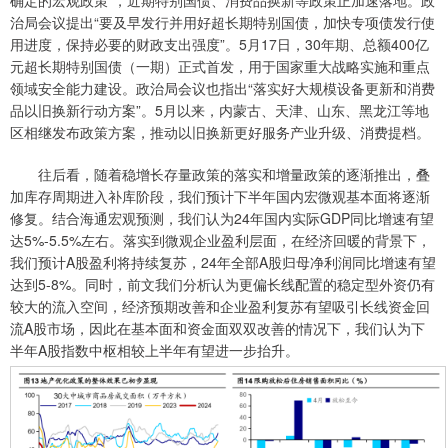
确定的宏观政策”，近期特别国债、消费品换新等政策正加速落地。政
治局会议提出“要及早发行并用好超长期特别国债，加快专项债发行使
用进度，保持必要的财政支出强度”。5月17日，30年期、总额400亿
元超长期特别国债（一期）正式首发，用于国家重大战略实施和重点
领域安全能力建设。政治局会议也指出“落实好大规模设备更新和消费
品以旧换新行动方案”。5月以来，内蒙古、天津、山东、黑龙江等地
区相继发布政策方案，推动以旧换新更好服务产业升级、消费提档。
往后看，随着稳增长存量政策的落实和增量政策的逐渐推出，叠
加库存周期进入补库阶段，我们预计下半年国内宏微观基本面将逐渐
修复。结合海通宏观预测，我们认为24年国内实际GDP同比增速有望
达5%-5.5%左右。落实到微观企业盈利层面，在经济回暖的背景下，
我们预计A股盈利将持续复苏，24年全部A股归母净利润同比增速有望
达到5-8%。同时，前文我们分析认为更偏长线配置的稳定型外资仍有
较大的流入空间，经济预期改善和企业盈利复苏有望吸引长线资金回
流A股市场，因此在基本面和资金面双双改善的情况下，我们认为下
半年A股指数中枢相较上半年有望进一步抬升。