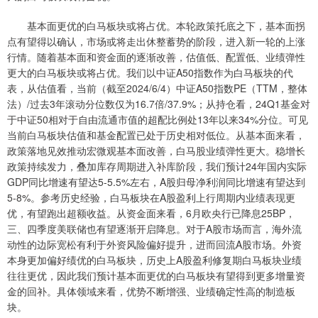
基本面更优的白马板块或将占优。本轮政策托底之下，基本面拐
点有望得以确认，市场或将走出休整蓄势的阶段，进入新一轮的上涨
行情。随着基本面和资金面的逐渐改善，估值低、配置低、业绩弹性
更大的白马板块或将占优。我们以中证A50指数作为白马板块的代
表，从估值看，当前（截至2024/6/4）中证A50指数PE（TTM，整体
法）/过去3年滚动分位数仅为16.7倍/37.9%；从持仓看，24Q1基金对
于中证50相对于自由流通市值的超配比例处13年以来34%分位。可见
当前白马板块估值和基金配置已处于历史相对低位。从基本面来看，
政策落地见效推动宏微观基本面改善，白马股业绩弹性更大。稳增长
政策持续发力，叠加库存周期进入补库阶段，我们预计24年国内实际
GDP同比增速有望达5-5.5%左右，A股归母净利润同比增速有望达到
5-8%。参考历史经验，白马板块在A股盈利上行周期内业绩表现更
优，有望跑出超额收益。从资金面来看，6月欧央行已降息25BP，
三、四季度美联储也有望逐渐开启降息。对于A股市场而言，海外流
动性的边际宽松有利于外资风险偏好提升，进而回流A股市场。外资
本身更加偏好绩优的白马板块，历史上A股盈利修复期白马板块业绩
往往更优，因此我们预计基本面更优的白马板块有望得到更多增量资
金的回补。具体领域来看，优势不断增强、业绩确定性高的制造板
块。