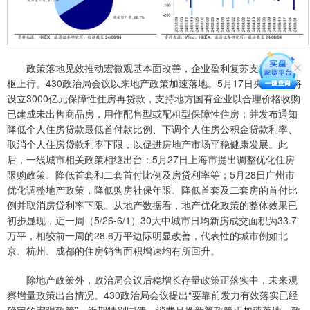
政策落地见效推动宏微观基本面改善，企业盈利复苏支撑A股中
枢上行。430政治局会议以来地产政策加速落地。5月17日央行表示将
设立3000亿元保障性住房再贷款，支持地方国有企业以合理价格收购
已建成未出售商品房，用作配售型或配租型保障性住房；并发布通知
降低个人住房贷款最低首付款比例、下调个人住房公积金贷款利率、
取消个人住房贷款利率下限，以促进房地产市场平稳健康发展。此
后，一线城市相关政策相继出台：5月27日上海市提出调整优化住房
限购政策、降低首套和二套首付比例及房贷利率等；5月28日广州市
优化调整地产政策，降低购房社保年限、降低首套及二套房的首付比
例并取消房贷利率下限。从地产数据看，地产优化政策的整体效果已
初步显现，近一周（5/26-6/1）30大中城市日均新房成交面积为33.7
万平，相较前一周的28.6万平边际明显改善，代表性的城市例如北
京、杭州、成都的住房销售面积增速均有所回升。
除地产政策外，政治局会议后稳增长存量政策正落实中，未来观
察增量政策出台情况。430政治局会议提出“要靠前发力有效落实已经