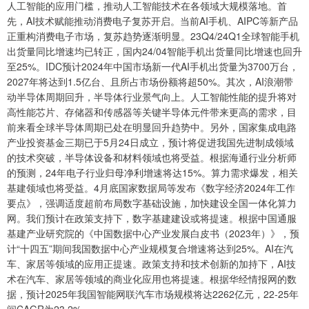
人工智能的应用门槛，推动人工智能技术在各领域大规模落地。首
先，AI技术赋能推动消费电子复苏开启。当前AI手机、AIPC等新产品
正重构消费电子市场，复苏趋势逐渐明显。23Q4/24Q1全球智能手机
出货量同比增速均已转正，国内24/04智能手机出货量同比增速也回升
至25%。IDC预计2024年中国市场新一代AI手机出货量为3700万台，
2027年将达到1.5亿台、且所占市场份额将超50%。其次，AI浪潮带
动半导体周期回升，半导体行业景气向上。人工智能性能的提升将对
高性能芯片、存储器和传感器等关键半导体元件带来更高的需求，目
前来看全球半导体周期已处在明显回升趋势中。另外，国家集成电路
产业投资基金三期已于5月24日成立，预计将促进我国先进制成领域
的技术突破，半导体设备和材料领域也将受益。根据海通行业分析师
的预测，24年电子行业归母净利增速将达15%。算力需求爆发，相关
基建领域也将受益。4月底国家数据局等发布《数字经济2024年工作
要点》，强调适度超前布局数字基础设施，加快建设全国一体化算力
网。我们预计在政策支持下，数字基建建设或将提速。根据中国通服
基建产业研究院的《中国数据中心产业发展白皮书（2023年）》，预
计“十四五”期间我国数据中心产业规模复合增速将达到25%。AI在汽
车、家居等领域的应用正提速。政策支持和技术创新的加持下，AI技
术在汽车、家居等领域的商业化应用也将提速。根据华经情报网的数
据，预计2025年我国智能网联汽车市场规模将达2262亿元，22-25年