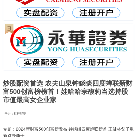
炒股配资首选 农夫山泉钟睒睒四度蝉联新财
富500创富榜榜首！娃哈哈宗馥莉当选持股
市值最高女企业家
平台：杠杆配资
专题：2024新财富500创富榜发布 钟睒睒四度蝉联榜首 王健林父子重
新跻身前十