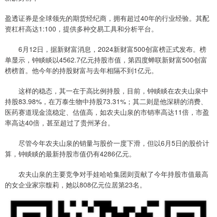
盈透证券是全球领先的期货经纪商，拥有超过40年的行业经验。其配
资杠杆高达1:100，提供多种交易工具和分析平台。
6月12日，据新财富消息，2024新财富500创富榜正式发布。榜
单显示，钟睒睒以4562.7亿元持股市值，第四度蝉联新财富500创富
榜榜首。他今年的持股财富与去年相隔不到1亿元。
这样的稳态，其一在于高比例持股，目前，钟睒睒在农夫山泉中
持股83.98%，在万泰生物中持股73.31%；其二则是他深耕的消费、
医药赛道现金流稳定、估值高，如农夫山泉的市销率高达11倍，市盈
率高达40倍，甚至超过了贵州茅台。
尽管今年农夫山泉的销量与股价一度下滑，但以6月5日的股价计
算，钟睒睒的最新持股市值仍有4286亿元。
农夫山泉的主要竞争对手娃哈哈集团则贡献了今年持股市值最高
的女企业家宗馥莉，她以808亿元位居第23名。