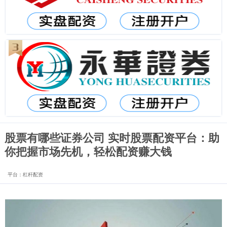
股票有哪些证券公司 实时股票配资平台：助
你把握市场先机，轻松配资赚大钱
平台：杠杆配资